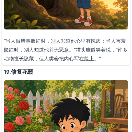
“当人做错事脸红时，别人知道他心里有愧疚；当人害羞
脸红时，别人知道他并无恶意。”猫头鹰微笑着说，“许多
动物擅长隐藏，但人类会把内心写在脸上。”
修复花瓶
19.