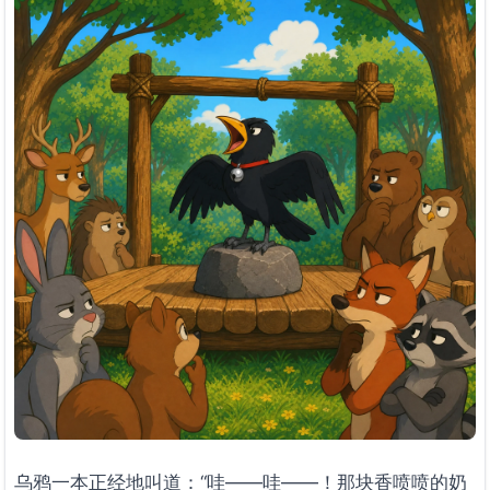
乌鸦一本正经地叫道：“哇——哇——！那块香喷喷的奶