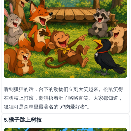
听到狐狸的话，台下的动物们立刻大笑起来。松鼠笑得
在树枝上打滚，刺猬捂着肚子咯咯直笑。大家都知道，
狐狸可是森林里最著名的“鸡肉爱好者”。
猴子跳上树枝
5.