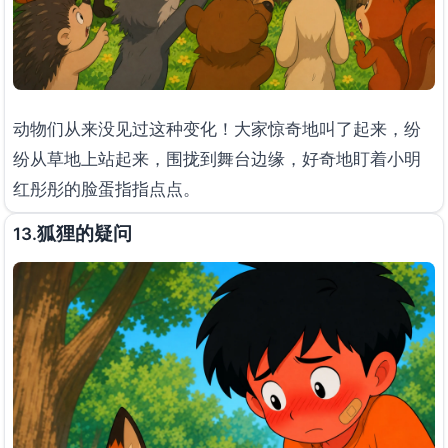
动物们从来没见过这种变化！大家惊奇地叫了起来，纷
纷从草地上站起来，围拢到舞台边缘，好奇地盯着小明
红彤彤的脸蛋指指点点。
狐狸的疑问
13.