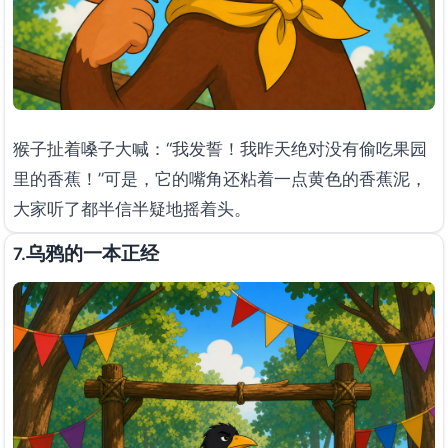
猴子扯着嗓子大喊：“我发誓！我昨天绝对没有偷吃果园
里的香蕉！”可是，它的嘴角还粘着一点黄色的香蕉泥，
大家听了都半信半疑地摇着头。
乌鸦的一本正经
7.