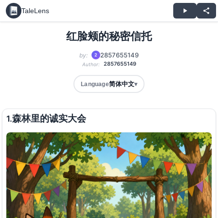
TaleLens
红脸颊的秘密信托
2857655149
by:
2
2857655149
Author:
简体中文
Language
▾
森林里的诚实大会
1.