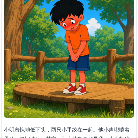
小明羞愧地低下头，两只小手绞在一起。他小声嘟囔着